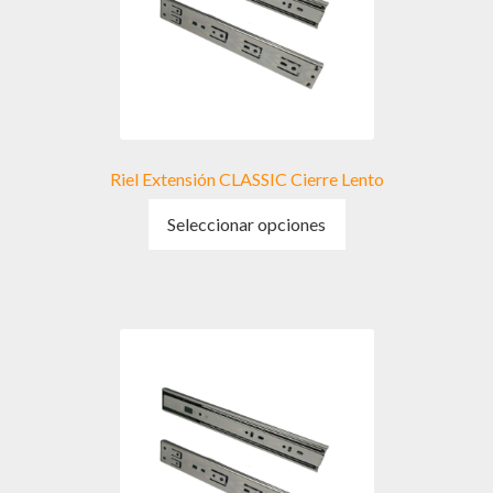
Riel Extensión CLASSIC Cierre Lento
Este
Seleccionar opciones
producto
tiene
múltiples
variantes.
Las
opciones
se
pueden
elegir
en