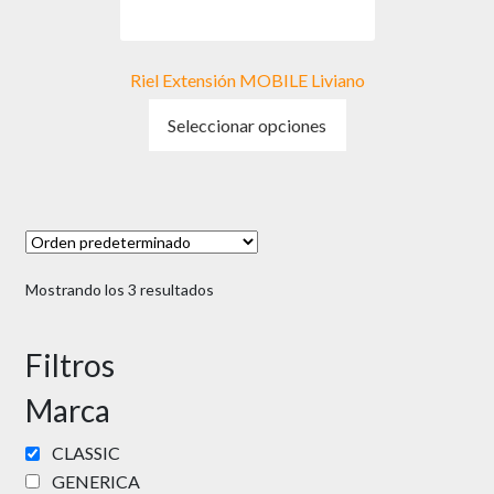
de
producto
Riel Extensión MOBILE Liviano
Este
Seleccionar opciones
producto
tiene
múltiples
variantes.
Las
opciones
Mostrando los 3 resultados
se
pueden
elegir
Filtros
en
Marca
la
página
CLASSIC
de
GENERICA
producto