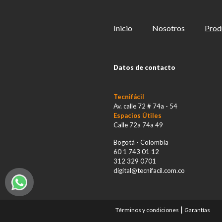
la
página
de
Inicio
Nosotros
Prod
producto
Datos de contacto
Tecnifácil
Av. calle 72 # 74a - 54
Espacios Útiles
Calle 72a 74a 49
Bogotá - Colombia
60 1 743 01 12
312 329 0701
digital@tecnifacil.com.co
|
Términos y condiciones
Garantías