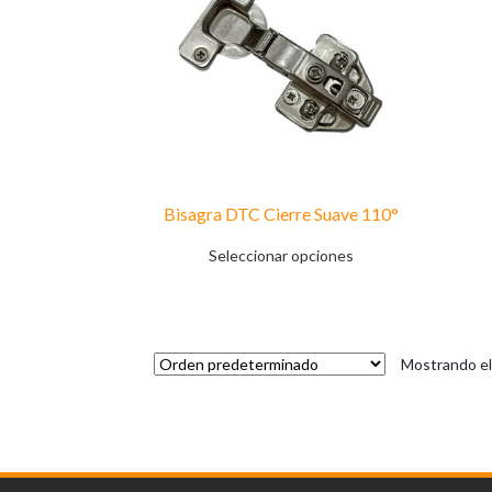
Bisagra DTC Cierre Suave 110°
Este
Seleccionar opciones
producto
tiene
múltiples
variantes.
Las
Mostrando el
opciones
se
pueden
elegir
en