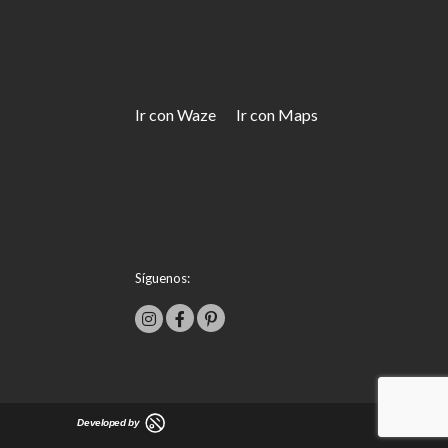
Ir con Waze
Ir con Maps
Síguenos: