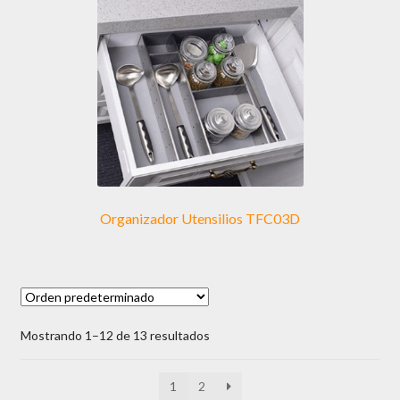
opciones
se
pueden
elegir
en
la
página
de
producto
Organizador Utensilios TFC03D
Mostrando 1–12 de 13 resultados
1
2