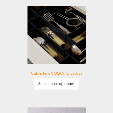
Cubiertero VOLPATO Labrys
Este
Seleccionar opciones
producto
tiene
múltiples
variantes.
Las