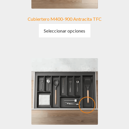
Cubiertero M400-900 Antracita TFC
Este
Seleccionar opciones
producto
tiene
múltiples
variantes.
Las
opciones
se
pueden
elegir
en
la
página
de
producto