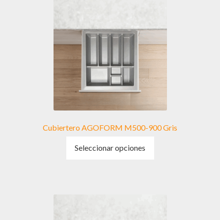
Cubiertero AGOFORM M500-900 Gris
Este
Seleccionar opciones
producto
tiene
múltiples
variantes.
Las
opciones