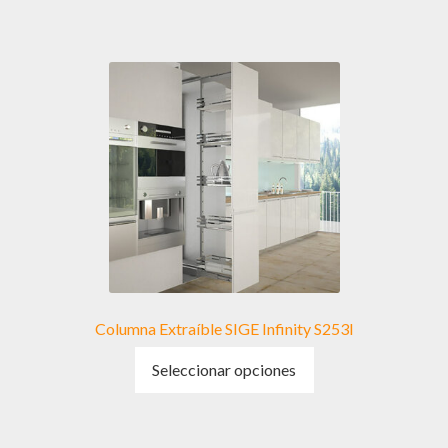
Columna Extraíble SIGE Infinity S253I
Este
Seleccionar opciones
producto
tiene
múltiples