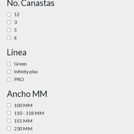
No. Canastas
12
3
5
6
Línea
Green
Infinity plus
PRO
Ancho MM
100 MM
110 - 118 MM
155 MM
230 MM