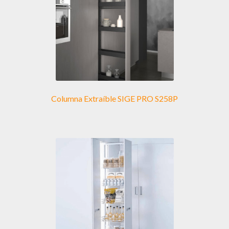
pueden
elegir
en
la
página
de
producto
Columna Extraíble SIGE PRO S258P