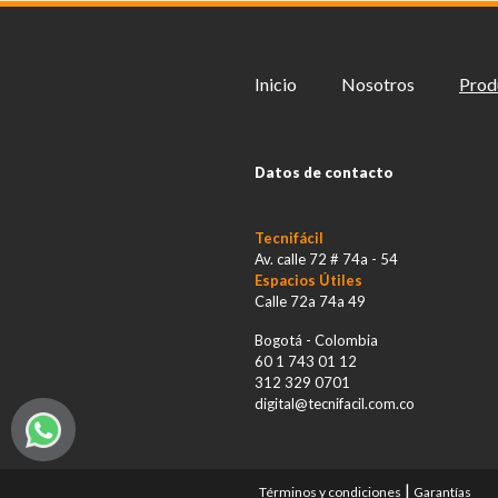
en
la
página
de
Inicio
Nosotros
Prod
producto
Datos de contacto
Tecnifácil
Av. calle 72 # 74a - 54
Espacios Útiles
Calle 72a 74a 49
Bogotá - Colombia
60 1 743 01 12
312 329 0701
digital@tecnifacil.com.co
|
Términos y condiciones
Garantías