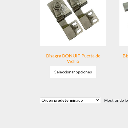
Bisagra BONUIT Puerta de
Bi
Vidrio
Este
Seleccionar opciones
producto
tiene
múltiples
variantes.
Las
Mostrando lo
opciones
se
pueden
elegir