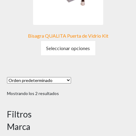
la
página
de
producto
Bisagra QUALITA Puerta de Vidrio Kit
Este
Seleccionar opciones
producto
tiene
múltiples
variantes.
Las
opciones
Mostrando los 2 resultados
se
pueden
elegir
Filtros
en
Marca
la
página