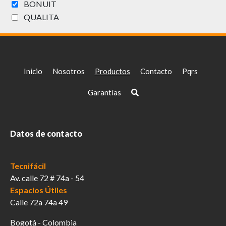
BONUIT
de
QUALITA
producto
Inicio
Nosotros
Productos
Contacto
Pqrs
Garantías
Datos de contacto
Tecnifácil
Av. calle 72 # 74a - 54
Espacios Útiles
Calle 72a 74a 49
Bogotá - Colombia