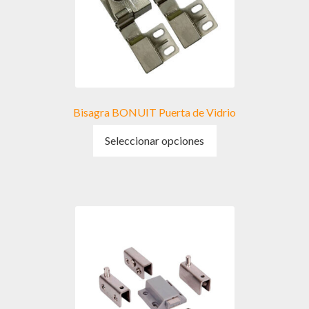
Bisagra BONUIT Puerta de Vidrio
Este
Seleccionar opciones
producto
tiene
múltiples
variantes.
Las
opciones
se
pueden
elegir
en