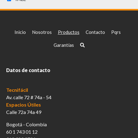
producto
Inicio
Nosotros
Productos
Contacto
Pqrs
Garantías
Datos de contacto
Tecnifácil
Av. calle 72 # 74a - 54
Espacios Útiles
Calle 72a 74a 49
Bogotá - Colombia
60 1 743 01 12