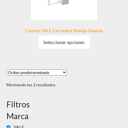
Combo YALE Cerradura Manija Génova
Este
Seleccionar opciones
producto
tiene
múltiples
variantes.
Las
opciones
Mostrando los 2 resultados
se
pueden
elegir
Filtros
en
Marca
la
página
YALE
de