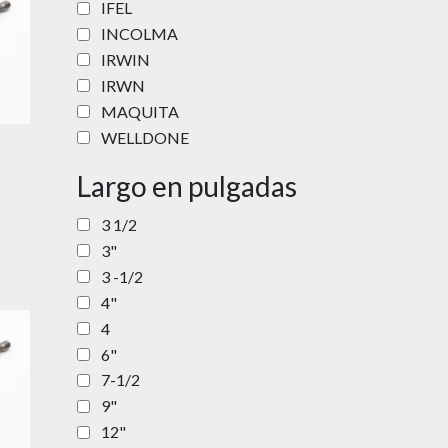
IFEL
INCOLMA
IRWIN
IRWN
MAQUITA
WELLDONE
Largo en pulgadas
3 1/2
3"
3 -1/2
4"
4
6"
7-1/2
9"
12"