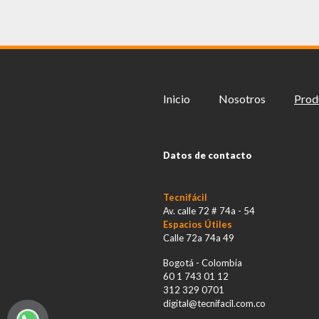
Inicio
Nosotros
Prod
Datos de contacto
Tecnifácil
Av. calle 72 # 74a - 54
Espacios Útiles
Calle 72a 74a 49
Bogotá - Colombia
60 1 743 01 12
312 329 0701
digital@tecnifacil.com.co