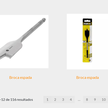
Broca espada
Broca espada
12 de 116 resultados
1
2
3
4
…
8
9
10