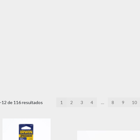
12 de 116 resultados
1
2
3
4
…
8
9
10