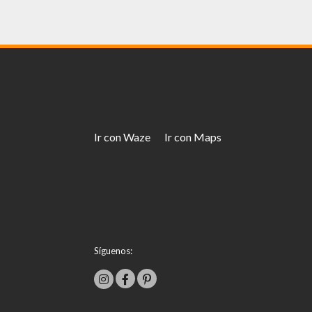
Ir con Waze
Ir con Maps
Síguenos: