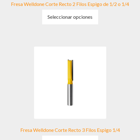
Fresa Welldone Corte Recto 2 Filos Espigo de 1/2 o 1/4
Este
Seleccionar opciones
producto
tiene
múltiples
variantes.
Las
opciones
se
pueden
elegir
en
la
página
de
producto
Fresa Welldone Corte Recto 3 Filos Espigo 1/4
Este