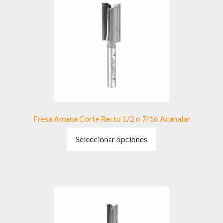
Fresa Amana Corte Recto 1/2 o 7/16 Acanalar
Este
Seleccionar opciones
producto
tiene
múltiples
variantes.
Las
opciones
se