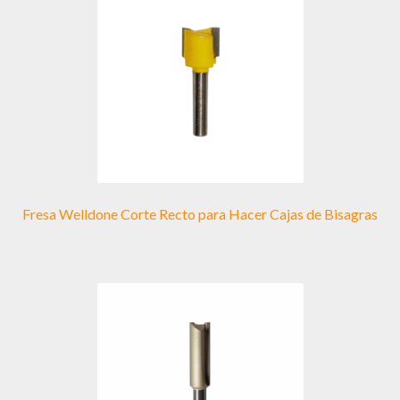
opciones
se
pueden
elegir
en
la
página
de
producto
Fresa Welldone Corte Recto para Hacer Cajas de Bisagras