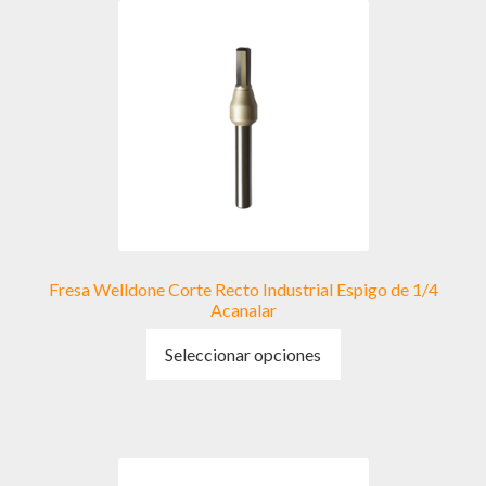
Fresa Welldone Corte Recto Industrial Espigo de 1/4
Acanalar
Este
Seleccionar opciones
producto
tiene
múltiples
variantes.
Las