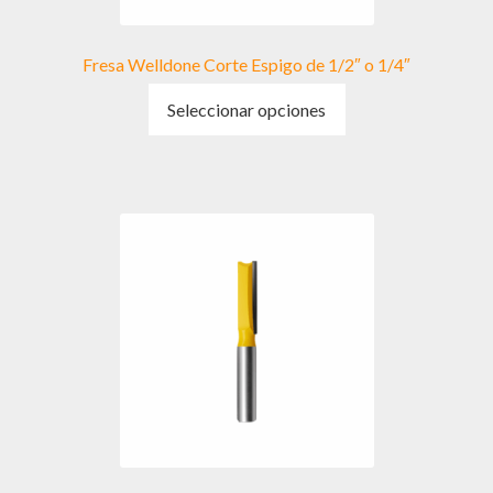
producto
Fresa Welldone Corte Espigo de 1/2″ o 1/4″
Este
Seleccionar opciones
producto
tiene
múltiples
variantes.
Las
opciones
se
pueden
elegir
en
la
página
de
producto