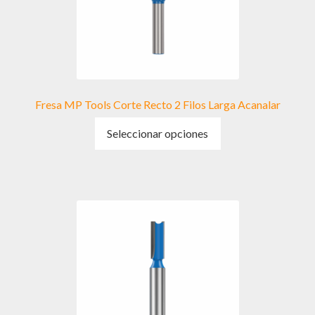
en
la
página
de
producto
Fresa MP Tools Corte Recto 2 Filos Larga Acanalar
Este
Seleccionar opciones
producto
tiene
múltiples
variantes.
Las
opciones
se
pueden
elegir
en
la