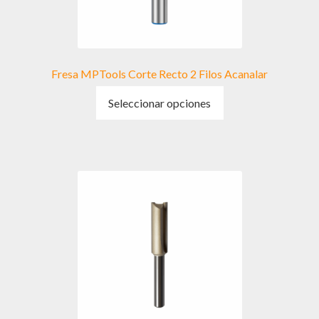
página
de
producto
Fresa MPTools Corte Recto 2 Filos Acanalar
Este
Seleccionar opciones
producto
tiene
múltiples
variantes.
Las
opciones
se
pueden
elegir
en
la
página
de