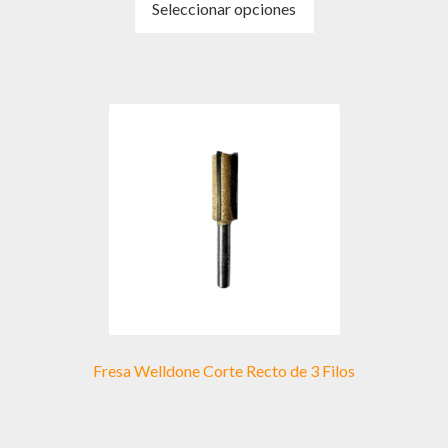
Seleccionar opciones
producto
tiene
múltiples
variantes.
Las
opciones
se
pueden
elegir
en
la
página
de
producto
Fresa Welldone Corte Recto de 3 Filos