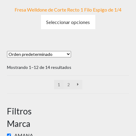
Fresa Welldone de Corte Recto 1 Filo Espigo de 1/4
Este
Seleccionar opciones
producto
tiene
múltiples
variantes.
Las
opciones
Mostrando 1–12 de 14 resultados
se
pueden
elegir
1
2
en
la
página
Filtros
de
producto
Marca
AMANA