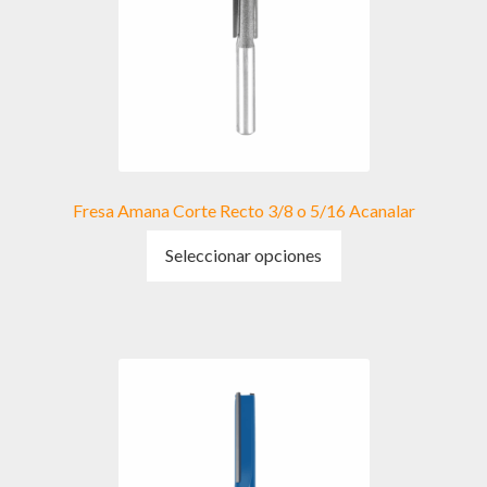
pueden
elegir
en
la
página
de
producto
Fresa Amana Corte Recto 3/8 o 5/16 Acanalar
Este
Seleccionar opciones
producto
tiene
múltiples
variantes.
Las
opciones
se
pueden
elegir