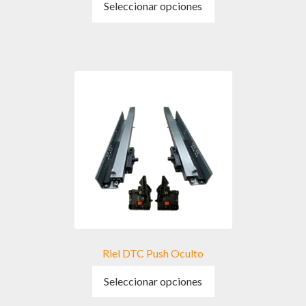
Seleccionar opciones
producto
tiene
múltiples
variantes.
Las
opciones
se
pueden
elegir
en
la
página
de
producto
Riel DTC Push Oculto
Este
Seleccionar opciones
producto
tiene