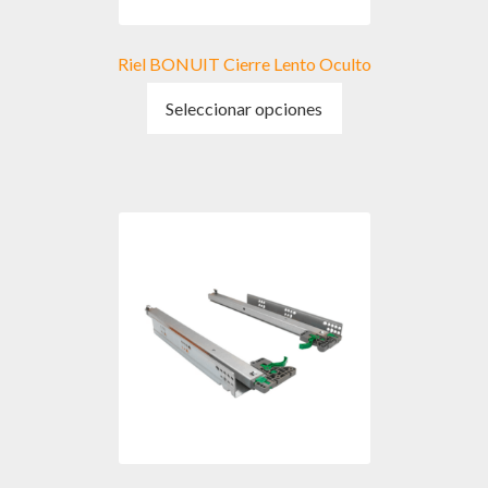
Riel BONUIT Cierre Lento Oculto
Este
Seleccionar opciones
producto
tiene
múltiples
variantes.
Las
opciones
se
pueden
elegir
en
la
página
de
producto