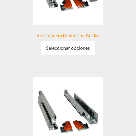
Riel Tandem Blumotion BLUM
Este
Seleccionar opciones
producto
tiene
múltiples
variantes.
Las
opciones
se
pueden
elegir
en
la
página