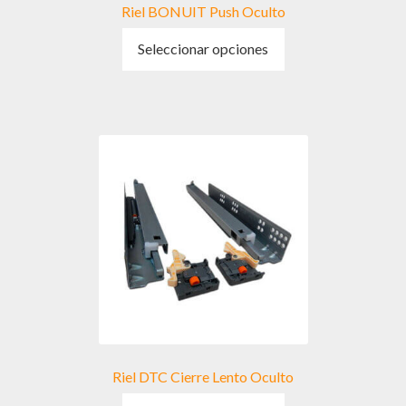
Riel BONUIT Push Oculto
Este
Seleccionar opciones
producto
tiene
múltiples
variantes.
Las
opciones
se
pueden
elegir
en
la
página
de
producto
Riel DTC Cierre Lento Oculto
Este