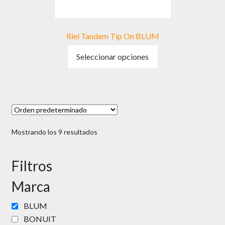
de
producto
Riel Tandem Tip On BLUM
Este
Seleccionar opciones
producto
tiene
múltiples
variantes.
Las
opciones
Mostrando los 9 resultados
se
pueden
elegir
Filtros
en
Marca
la
página
BLUM
de
BONUIT
producto