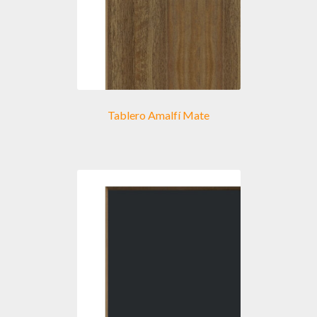
Tablero Amalfí Mate