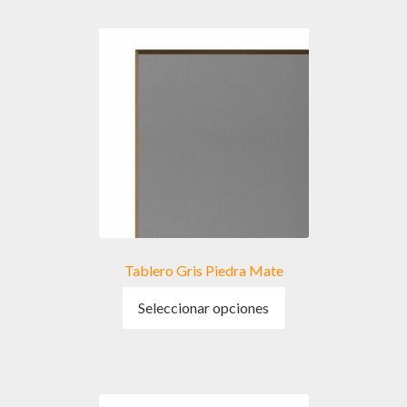
Tablero Gris Piedra Mate
Este
Seleccionar opciones
producto
tiene
múltiples
variantes.
Las