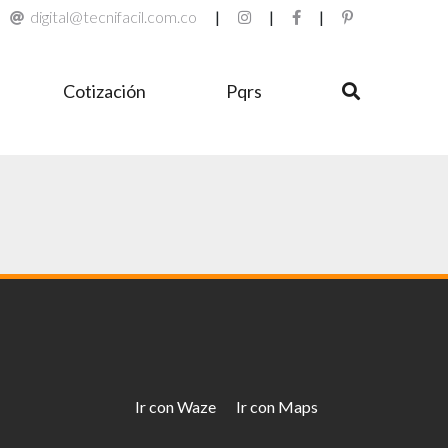
digital@tecnifacil.com.co
|
|
|
Cotización
Pqrs
Ir con Waze
Ir con Maps