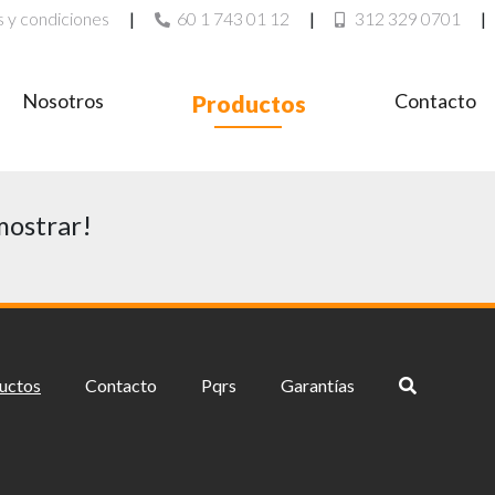
 y condiciones
|
60 1 743 01 12
|
312 329 0701
|
Nosotros
Contacto
Productos
mostrar!
uctos
Contacto
Pqrs
Garantías