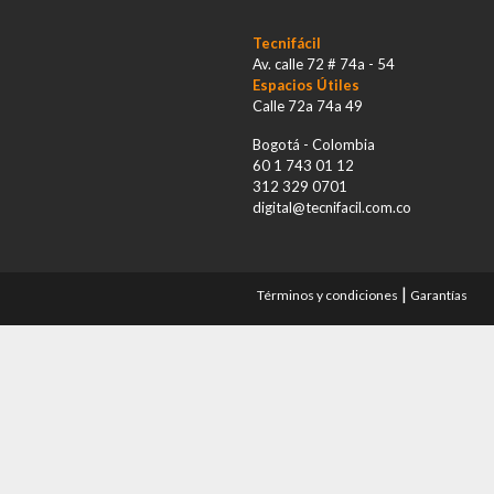
Tecnifácil
Av. calle 72 # 74a - 54
Espacios Útiles
Calle 72a 74a 49
Bogotá - Colombia
60 1 743 01 12
312 329 0701
digital@tecnifacil.com.co
|
Términos y condiciones
Garantías