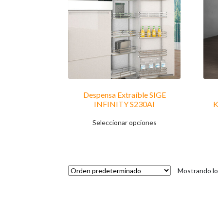
Despensa Extraíble SIGE
INFINITY S230AI
K
Este
Seleccionar opciones
producto
tiene
múltiples
variantes.
Las
Mostrando lo
opciones
se
pueden
elegir