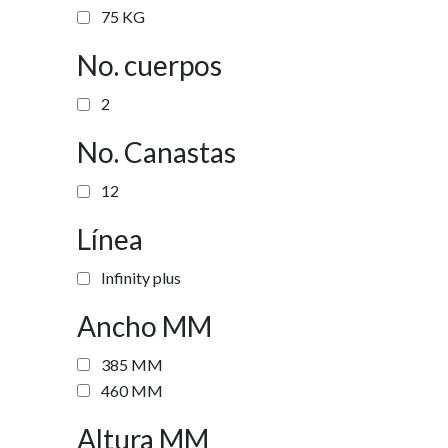
75 KG
No. cuerpos
2
No. Canastas
12
Línea
Infinity plus
Ancho MM
385 MM
460 MM
Altura MM