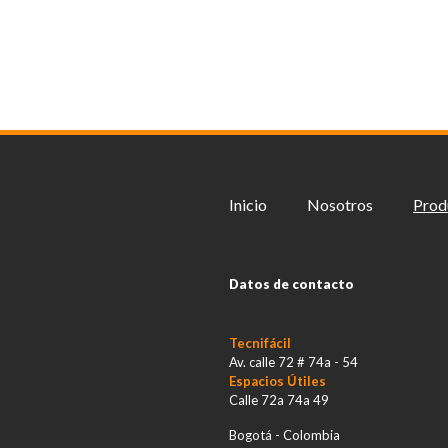
en
la
página
de
producto
Inicio
Nosotros
Prod
Datos de contacto
Tecnifácil
Av. calle 72 # 74a - 54
Espacios Útiles
Calle 72a 74a 49
Bogotá - Colombia