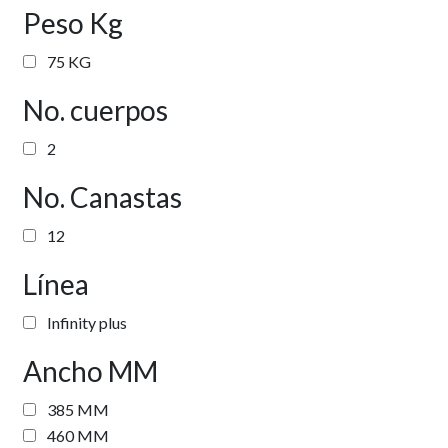
Peso Kg
75 KG
No. cuerpos
2
No. Canastas
12
Línea
Infinity plus
Ancho MM
385 MM
460 MM