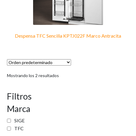
la
página
de
producto
Despensa TFC Sencilla KPTJ022F Marco Antracita
Mostrando los 2 resultados
Filtros
Marca
SIGE
TFC