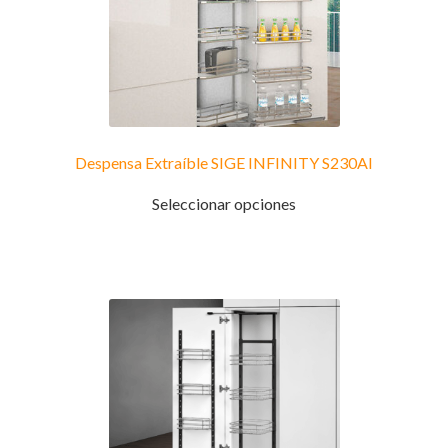
Despensa Extraíble SIGE INFINITY S230AI
Este
Seleccionar opciones
producto
tiene
múltiples
variantes.
Las
opciones
se
pueden
elegir
en