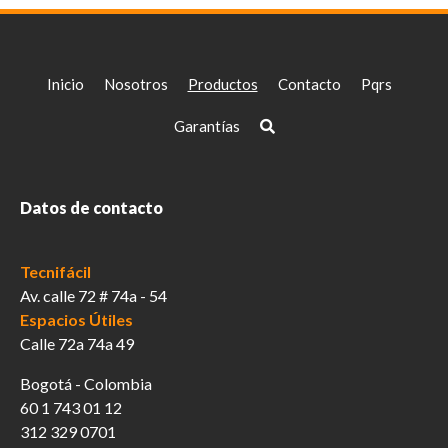
Inicio
Nosotros
Productos
Contacto
Pqrs
Garantías
Datos de contacto
Tecnifácil
Av. calle 72 # 74a - 54
Espacios Útiles
Calle 72a 74a 49
Bogotá - Colombia
60 1 743 01 12
312 329 0701