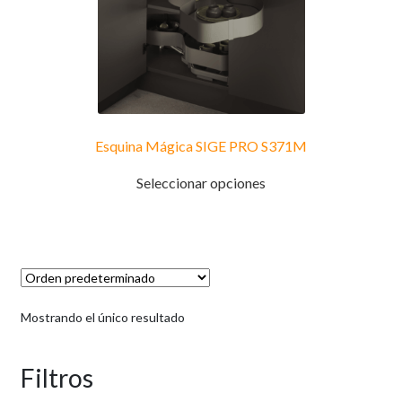
Esquina Mágica SIGE PRO S371M
Este
Seleccionar opciones
producto
tiene
múltiples
variantes.
Las
opciones
Mostrando el único resultado
se
pueden
elegir
Filtros
en