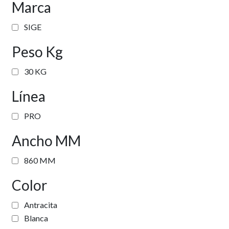
Marca
la
página
SIGE
de
producto
Peso Kg
30 KG
Línea
PRO
Ancho MM
860 MM
Color
Antracita
Blanca