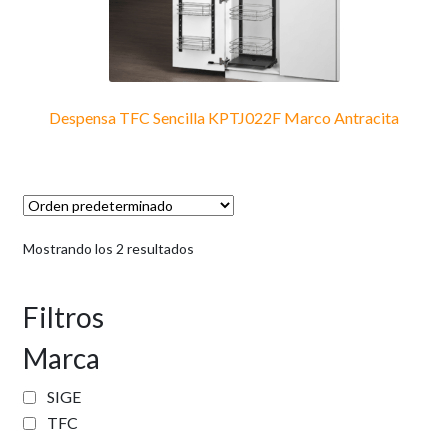
la
página
de
producto
Despensa TFC Sencilla KPTJ022F Marco Antracita
Mostrando los 2 resultados
Filtros
Marca
SIGE
TFC