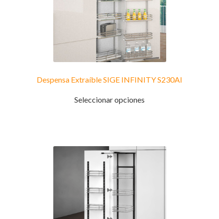
Despensa Extraíble SIGE INFINITY S230AI
Este
Seleccionar opciones
producto
tiene
múltiples
variantes.
Las
opciones
se
pueden
elegir
en