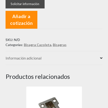
DTC
Cierre
Normal
Añadir a
110°
cotización
cantidad
SKU:
N/D
Categorías:
Bisagra Cazoleta
,
Bisagras
Información adicional
Productos relacionados