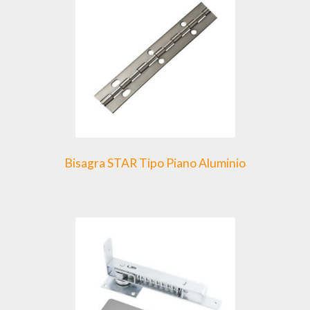
opciones
se
pueden
elegir
en
la
página
de
producto
Bisagra STAR Tipo Piano Aluminio