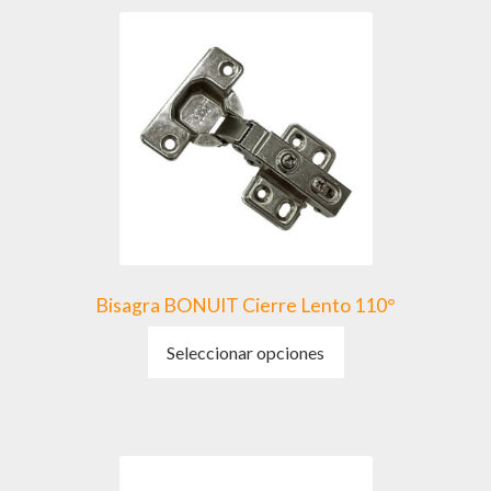
Bisagra BONUIT Cierre Lento 110°
Este
Seleccionar opciones
producto
tiene
múltiples
variantes.
Las