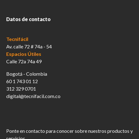
página
de
producto
Datos de contacto
Tecnifácil
Av. calle 72 # 74a - 54
Espacios Útiles
Calle 72a 74a 49
Bogotá - Colombia
60 1 743 01 12
312 329 0701
digital@tecnifacil.com.co
Ponte en contacto para conocer sobre nuestros productos y
servicios