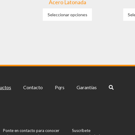
Acero Latonada
Este
Seleccionar opciones
Sel
producto
tiene
múltiples
variantes.
Las
opciones
se
pueden
elegir
en
la
uctos
Contacto
Pqrs
Garantías
página
de
producto
Ponte en contacto para conocer
Suscríbete