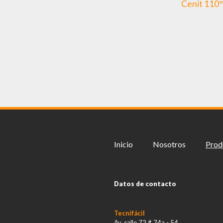
Cenit 110°
Inicio
Nosotros
Prod
Datos de contacto
Tecnifácil
Av. calle 72 # 74a - 54