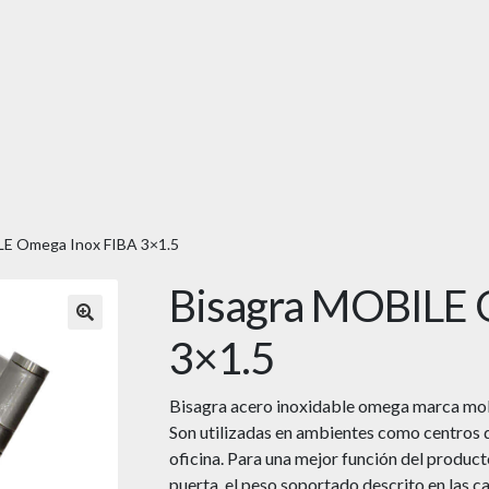
LE Omega Inox FIBA 3×1.5
Bisagra MOBILE 
🔍
3×1.5
Bisagra acero inoxidable omega marca mobil
Son utilizadas en ambientes como centros 
oficina. Para una mejor función del product
puerta, el peso soportado descrito en las ca