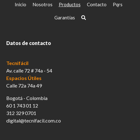
elegir
Inicio
Nosotros
Productos
Contacto
Pqrs
en
la
Garantías
página
de
producto
Datos de contacto
Tecnifácil
Av. calle 72 # 74a - 54
Espacios Útiles
Calle 72a 74a 49
Bogotá - Colombia
60 1 743 01 12
312 329 0701
digital@tecnifacil.com.co