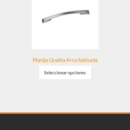
Manija Qualita Arco Satinada
Este
Seleccionar opciones
producto
tiene
múltiples
variantes.
Las
opciones
se
pueden