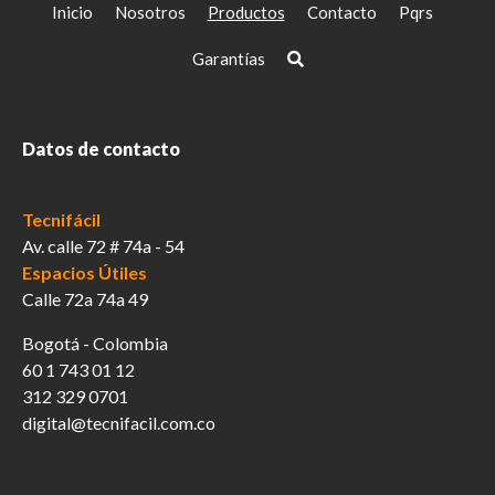
elegir
Inicio
Nosotros
Productos
Contacto
Pqrs
en
la
Garantías
página
de
producto
Datos de contacto
Tecnifácil
Av. calle 72 # 74a - 54
Espacios Útiles
Calle 72a 74a 49
Bogotá - Colombia
60 1 743 01 12
312 329 0701
digital@tecnifacil.com.co