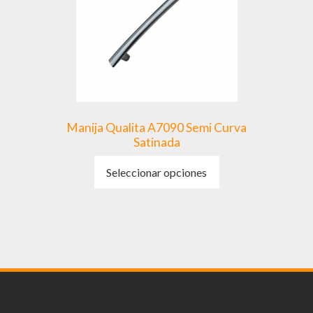
Manija Qualita A7090 Semi Curva
Satinada
Este
Seleccionar opciones
producto
tiene
múltiples
variantes.
Las
opciones
se
pueden