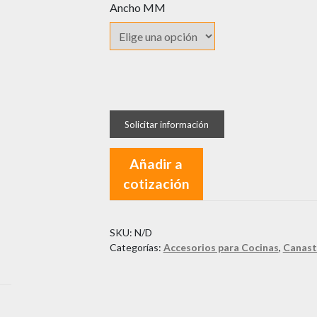
Ancho MM
Canasta
Multiusos
SIGE
Green
Añadir a
cantidad
cotización
SKU:
N/D
Categorías:
Accesorios para Cocinas
,
Canast