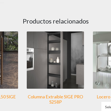
Productos relacionados
150 SIGE
Columna Extraíble SIGE PRO
Locero
S258P
Sel