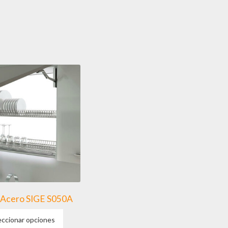
 Acero SIGE S050A
Este
eccionar opciones
producto