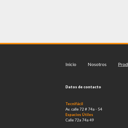
Inicio
Nosotros
Prod
Datos de contacto
Tecnifácil
Av. calle 72 # 74a - 54
Espacios Útiles
Calle 72a 74a 49