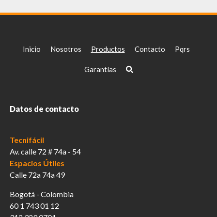
opciones
se
pueden
elegir
Inicio
Nosotros
Productos
Contacto
Pqrs
en
la
Garantías
página
de
producto
Datos de contacto
Tecnifácil
Av. calle 72 # 74a - 54
Espacios Útiles
Calle 72a 74a 49
Bogotá - Colombia
60 1 743 01 12