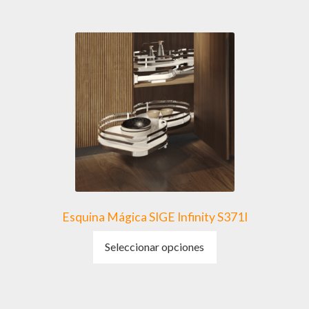
Esquina Mágica SIGE Infinity S371I
Este
Seleccionar opciones
producto
tiene
múltiples
variantes.