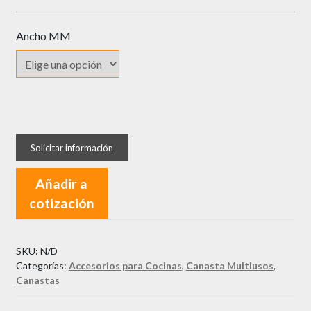
Ancho MM
Canasta
Multiusos
TFC
cantidad
Añadir a
cotización
SKU:
N/D
Categorías:
Accesorios para Cocinas
,
Canasta Multiusos
,
Canastas