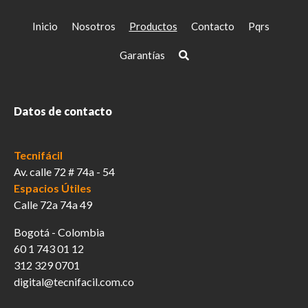
Inicio
Nosotros
Productos
Contacto
Pqrs
Garantías
Datos de contacto
Tecnifácil
Av. calle 72 # 74a - 54
Espacios Útiles
Calle 72a 74a 49
Bogotá - Colombia
60 1 743 01 12
312 329 0701
digital@tecnifacil.com.co