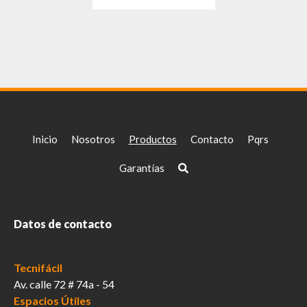
producto
tiene
múltiples
variantes.
Las
opciones
se
pueden
elegir
Inicio
Nosotros
Productos
Contacto
Pqrs
en
la
Garantías
página
de
producto
Datos de contacto
Tecnifácil
Av. calle 72 # 74a - 54
Espacios Útiles