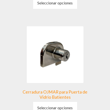
Seleccionar opciones
producto
tiene
múltiples
variantes.
Las
opciones
se
pueden
elegir
en
la
página
de
producto
Cerradura OJMAR para Puerta de
Vidrio Batientes
Este
Seleccionar opciones