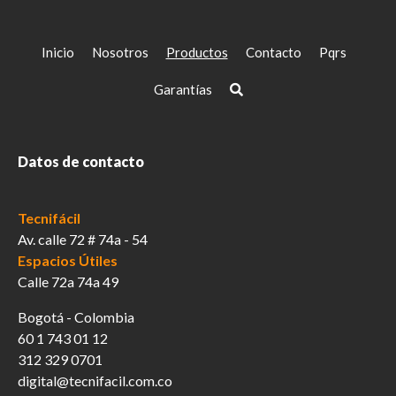
se
pueden
elegir
Inicio
Nosotros
Productos
Contacto
Pqrs
en
la
Garantías
página
de
producto
Datos de contacto
Tecnifácil
Av. calle 72 # 74a - 54
Espacios Útiles
Calle 72a 74a 49
Bogotá - Colombia
60 1 743 01 12
312 329 0701
digital@tecnifacil.com.co