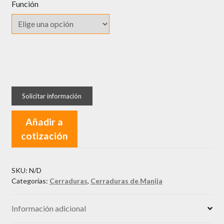
Función
Cerradura
Manija
Jupiter
A80-
Añadir a
A87
cotización
SEGUREX
cantidad
SKU:
N/D
Categorías:
Cerraduras
,
Cerraduras de Manija
Información adicional