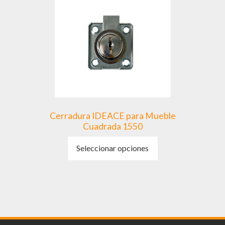
se
pueden
elegir
en
la
página
de
producto
Cerradura IDEACE para Mueble
Cuadrada 1550
Este
Seleccionar opciones
producto
tiene
múltiples
variantes.
Las
opciones