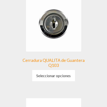
Cerradura QUALITA de Guantera
Q103
Este
Seleccionar opciones
producto
tiene
múltiples
variantes.
Las
opciones