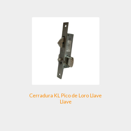
múltiples
variantes.
Las
opciones
se
pueden
elegir
en
la
página
de
producto
Cerradura KL Pico de Loro Llave
Llave