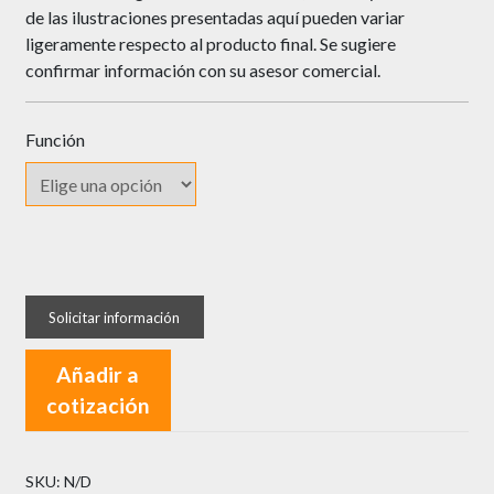
de las ilustraciones presentadas aquí pueden variar
ligeramente respecto al producto final. Se sugiere
confirmar información con su asesor comercial.
Función
Cerradura
MHA
Cuadrada
de
Añadir a
Manija
cotización
cantidad
SKU:
N/D