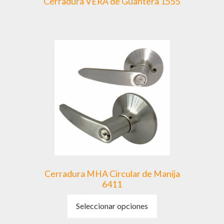
Cerradura VERA de Guantera 1555
Cerradura MHA Circular de Manija
6411
Este
Seleccionar opciones
producto
tiene