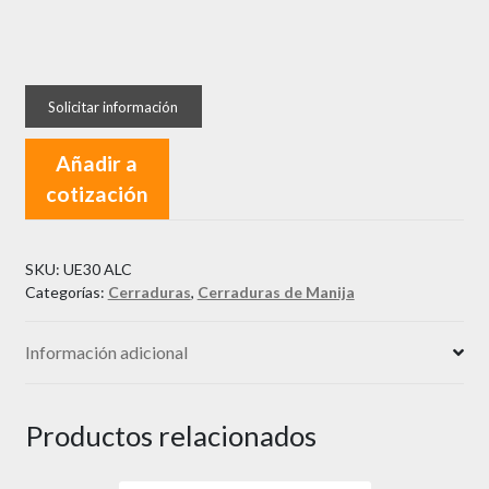
Cerradura
Manija
Portera
SEGURO
Añadir a
cantidad
cotización
SKU:
UE30 ALC
Categorías:
Cerraduras
,
Cerraduras de Manija
Información adicional
Productos relacionados