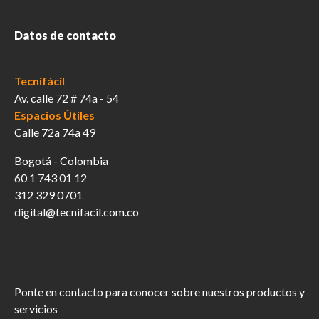
de
producto
Datos de contacto
Tecnifácil
Av. calle 72 # 74a - 54
Espacios Útiles
Calle 72a 74a 49
Bogotá - Colombia
60 1 743 01 12
312 329 0701
digital@tecnifacil.com.co
Ponte en contacto para conocer sobre nuestros productos y
servicios