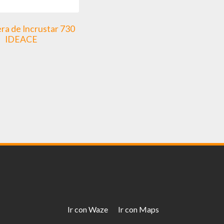
ra de Incrustar 730
IDEACE
Ir con Waze
Ir con Maps