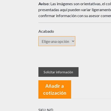
Aviso:
Las imágenes son orientativas, el col
presentadas aquí pueden variar ligeramente 
confirmar información con su asesor comer
Acabado
Cerradura
VERA
para
Mueble
Añadir a
1550
cotización
cantidad
SKU:
N/D