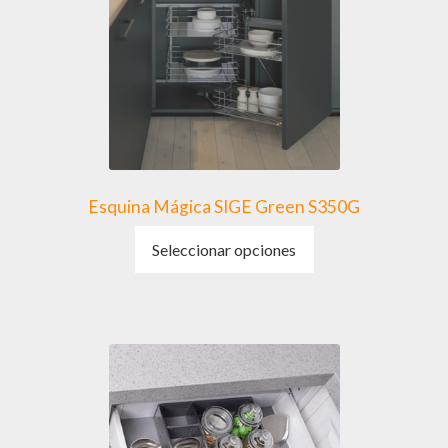
Esquina Mágica SIGE Green S350G
Este
Seleccionar opciones
producto
tiene
múltiples
variantes.
Las
opciones
se
pueden