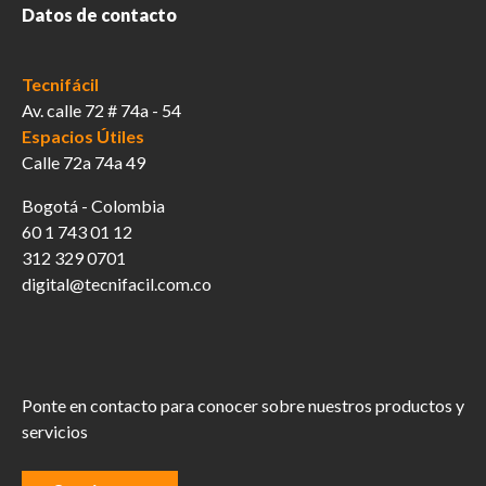
producto
Datos de contacto
Tecnifácil
Av. calle 72 # 74a - 54
Espacios Útiles
Calle 72a 74a 49
Bogotá - Colombia
60 1 743 01 12
312 329 0701
digital@tecnifacil.com.co
Ponte en contacto para conocer sobre nuestros productos y
servicios