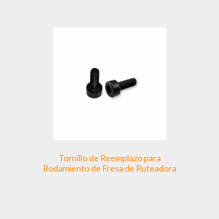
múltiples
variantes.
Las
opciones
se
pueden
elegir
en
la
página
de
producto
Tornillo de Reemplazo para
Rodamiento de Fresa de Ruteadora