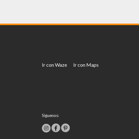
Ir con Waze
Ir con Maps
Síguenos: