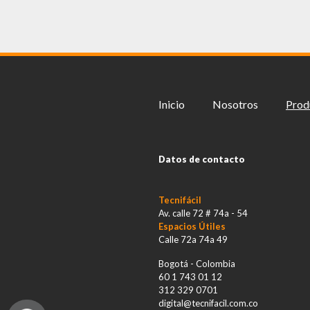
Inicio
Nosotros
Prod
Datos de contacto
Tecnifácil
Av. calle 72 # 74a - 54
Espacios Útiles
Calle 72a 74a 49
Bogotá - Colombia
60 1 743 01 12
312 329 0701
digital@tecnifacil.com.co