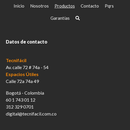
Inicio
Nosotros
Productos
Contacto
Pqrs
Garantías
Datos de contacto
Tecnifácil
Av. calle 72 # 74a - 54
Espacios Útiles
Calle 72a 74a 49
Bogotá - Colombia
60 1 743 01 12
312 329 0701
digital@tecnifacil.com.co