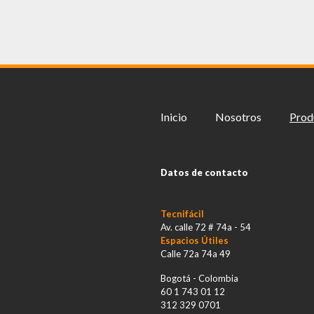
Inicio
Nosotros
Prod
Datos de contacto
Tecnifácil
Av. calle 72 # 74a - 54
Espacios Útiles
Calle 72a 74a 49
Bogotá - Colombia
60 1 743 01 12
312 329 0701