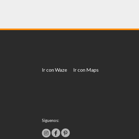
Ir con Waze
Ir con Maps
Síguenos: