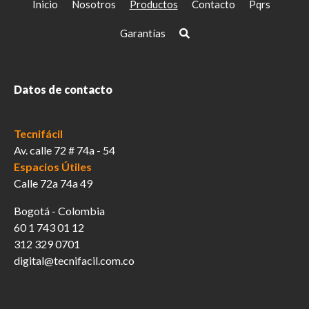
Inicio
Nosotros
Productos
Contacto
Pqrs
Garantías
Datos de contacto
Tecnifácil
Av. calle 72 # 74a - 54
Espacios Útiles
Calle 72a 74a 49
Bogotá - Colombia
60 1 743 01 12
312 329 0701
digital@tecnifacil.com.co