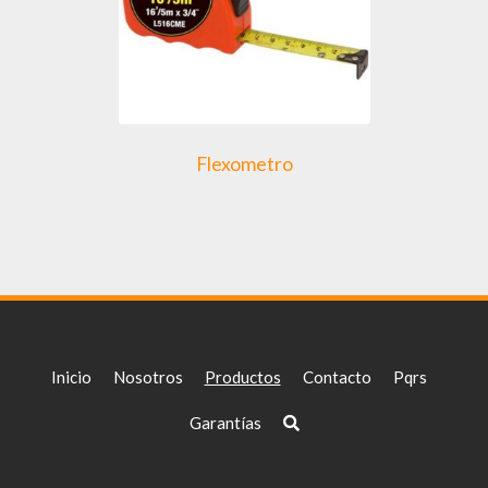
Flexometro
Inicio
Nosotros
Productos
Contacto
Pqrs
Garantías