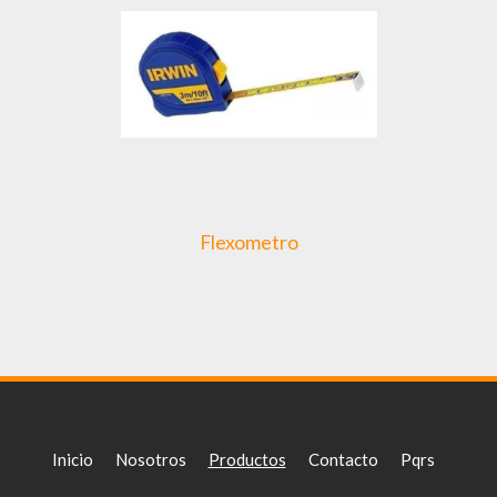
Flexometro
Inicio
Nosotros
Productos
Contacto
Pqrs