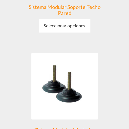
Sistema Modular Soporte Techo
Pared
Este
Seleccionar opciones
producto
tiene
múltiples
variantes.
Las
opciones
se
pueden
elegir
en
la
página
de
producto