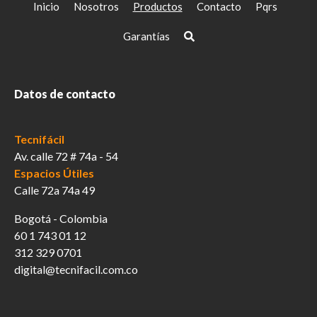
elegir
Inicio
Nosotros
Productos
Contacto
Pqrs
en
la
Garantías
página
de
producto
Datos de contacto
Tecnifácil
Av. calle 72 # 74a - 54
Espacios Útiles
Calle 72a 74a 49
Bogotá - Colombia
60 1 743 01 12
312 329 0701
digital@tecnifacil.com.co