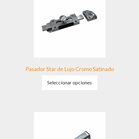
se
pueden
elegir
en
la
página
de
producto
Pasador Star de Lujo Cromo Satinado
Este
Seleccionar opciones
producto
tiene
múltiples
variantes.
Las
opciones
se
pueden