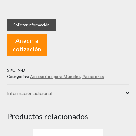
Pasador
Induma
Aleman
Negro
Añadir a
o
cotización
Zincado
cantidad
SKU:
N/D
Categorías:
Accesorios para Muebles
,
Pasadores
Información adicional
Productos relacionados