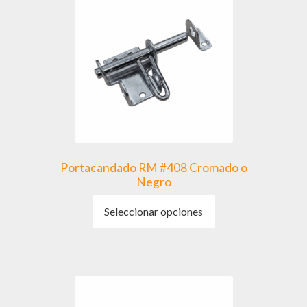
Portacandado RM #408 Cromado o
Negro
Este
Seleccionar opciones
producto
tiene
múltiples
variantes.
Las
opciones