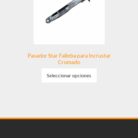
elegir
en
la
página
de
producto
Pasador Star Falleba para Incrustar
Cromado
Este
Seleccionar opciones
producto
tiene
múltiples
variantes.
Las
opciones
se
pueden