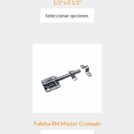
1/2″ o 2 1/2″
Este
Seleccionar opciones
producto
tiene
múltiples
variantes.
Las
opciones
se
pueden
elegir
en
la
página
de
producto
Falleba RM Master Cromado
Este