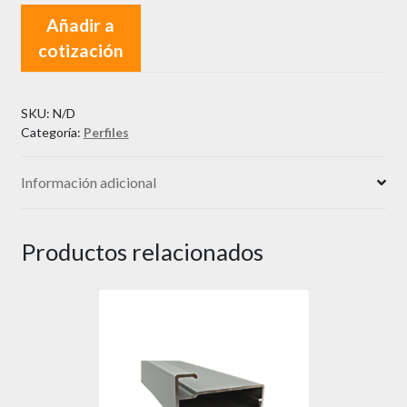
con
Añadir a
Goma
cotización
16
mm
cantidad
SKU:
N/D
Categoría:
Perfiles
Información adicional
Productos relacionados