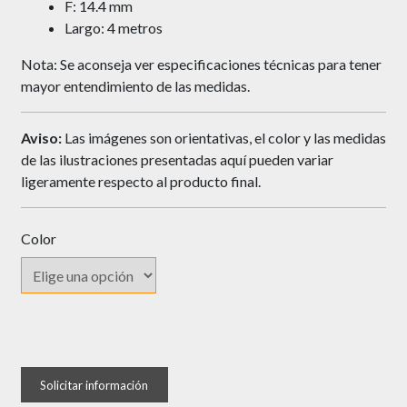
F: 14.4 mm
Largo: 4 metros
Nota: Se aconseja ver especificaciones técnicas para tener
mayor entendimiento de las medidas.
Aviso:
Las imágenes son orientativas, el color y las medidas
de las ilustraciones presentadas aquí pueden variar
ligeramente respecto al producto final.
Color
Perfil
Gola
Superior