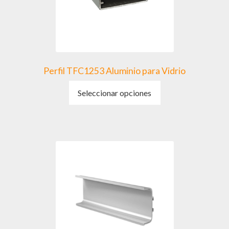
Perfil TFC1253 Aluminio para Vidrio
Este
Seleccionar opciones
producto
tiene
múltiples
variantes.
Las
opciones
se
pueden
elegir
en
la