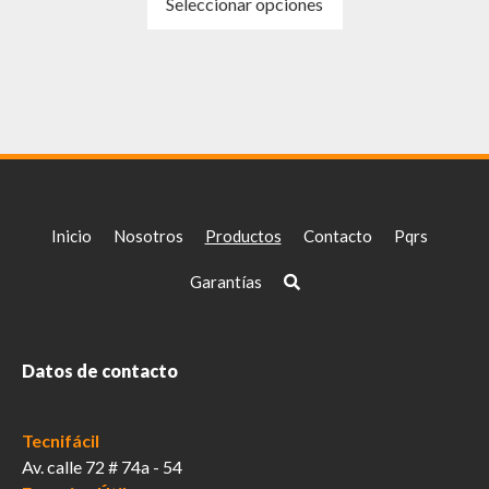
Seleccionar opciones
producto
tiene
múltiples
variantes.
Las
opciones
se
pueden
elegir
Inicio
Nosotros
Productos
Contacto
Pqrs
en
la
Garantías
página
de
producto
Datos de contacto
Tecnifácil
Av. calle 72 # 74a - 54