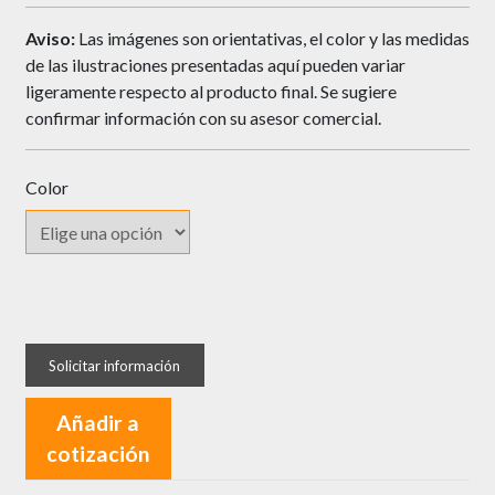
Aviso:
Las imágenes son orientativas, el color y las medidas
de las ilustraciones presentadas aquí pueden variar
ligeramente respecto al producto final. Se sugiere
confirmar información con su asesor comercial.
Color
Perfil
QUALITA
Manija
en
Añadir a
C
cotización
cantidad