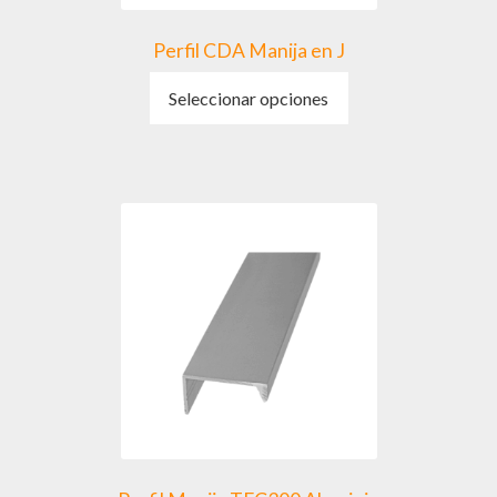
Perfil CDA Manija en J
Este
Seleccionar opciones
producto
tiene
múltiples
variantes.
Las
opciones
se
pueden
elegir
en
la
página
de
producto