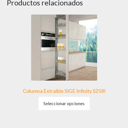
Productos relacionados
Columna Extraíble SIGE Infinity S258I
Este
Seleccionar opciones
producto
tiene
múltiples
variantes.