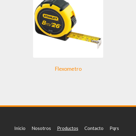
Flexometro
Inicio
Nosotros
Productos
Contacto
Pqrs