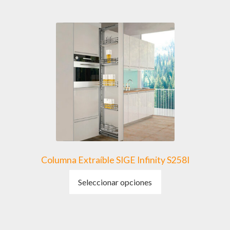
Columna Extraíble SIGE Infinity S258I
Este
Seleccionar opciones
producto
tiene
múltiples
variantes.