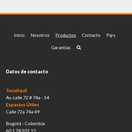
Las
opciones
se
pueden
elegir
Inicio
Nosotros
Productos
Contacto
Pqrs
en
la
Garantías
página
de
producto
Datos de contacto
Tecnifácil
Av. calle 72 # 74a - 54
Espacios Útiles
Calle 72a 74a 49
Bogotá - Colombia
60 1 743 01 12