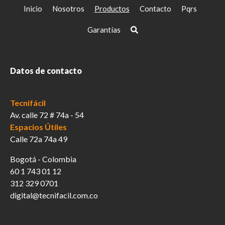
Inicio
Nosotros
Productos
Contacto
Pqrs
Garantías
Datos de contacto
Tecnifácil
Av. calle 72 # 74a - 54
Espacios Útiles
Calle 72a 74a 49
Bogotá - Colombia
60 1 743 01 12
312 329 0701
digital@tecnifacil.com.co