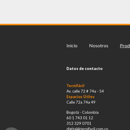
Inicio
Nosotros
Prod
Datos de contacto
Tecnifácil
Av. calle 72 # 74a - 54
Espacios Útiles
Calle 72a 74a 49
Bogotá - Colombia
60 1 743 01 12
312 329 0701
digital@tecnifacil.com.co