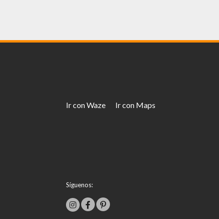
Ir con Waze
Ir con Maps
Síguenos: