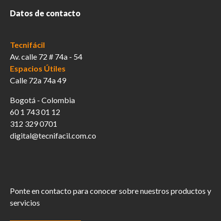
producto
Datos de contacto
Tecnifácil
Av. calle 72 # 74a - 54
Espacios Útiles
Calle 72a 74a 49
Bogotá - Colombia
60 1 743 01 12
312 329 0701
digital@tecnifacil.com.co
Ponte en contacto para conocer sobre nuestros productos y
servicios