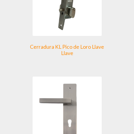
en
la
página
de
producto
Cerradura KL Pico de Loro Llave
Llave