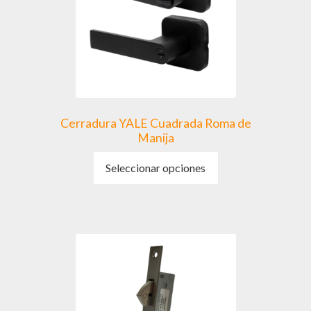
Cerradura YALE Cuadrada Roma de
Manija
Este
Seleccionar opciones
producto
tiene
múltiples
variantes.
Las
opciones
se
pueden
elegir